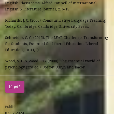
English Classrooms. Alford Council of International
English & Literature Journal, 2. 6-18.
Richards, J. C. (2006). Communicative Language Teaching
Today. Cambridge: Cambridge University Press.
Schneider, C. G. (2015). The LEAP Challenge: Transforming
for Students, Essential for Liberal Education. Liberal
Education, 101(1/2).
Wood, S. E. & Wood, E.G. (2000). The essential world of
psychology (3rd ed.). Boston: Allyn and Bacon.
pdf
Published
02-07-2024