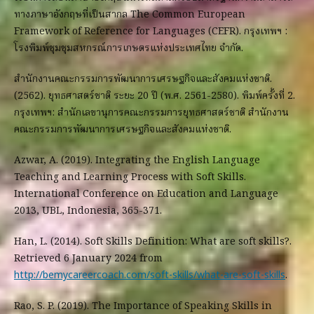
ทางภาษาอังกฤษที่เป็นสากล The Common European
Framework of Reference for Languages (CEFR). กรุงเทพฯ :
โรงพิมพ์ชุมชุมสหกรณ์การเกษตรแห่งประเทศไทย จำกัด.
สำนักงานคณะกรรมการพัฒนาการเศรษฐกิจและสังคมแห่งชาติ.
(2562). ยุทธศาสตร์ชาติ ระยะ 20 ปี (พ.ศ. 2561-2580). พิมพ์ครั้งที่ 2.
กรุงเทพฯ: สำนักเลขานุการคณะกรรมการยุทธศาสตร์ชาติ สำนักงาน
คณะกรรมการพัฒนาการเศรษฐกิจและสังคมแห่งชาติ.
Azwar, A. (2019). Integrating the English Language
Teaching and Learning Process with Soft Skills.
International Conference on Education and Language
2013, UBL, Indonesia, 365-371.
Han, L. (2014). Soft Skills Definition: What are soft skills?.
Retrieved 6 January 2024 from
http://bemycareercoach.com/soft-skills/what-are-soft-skills
.
Rao, S. P. (2019). The Importance of Speaking Skills in