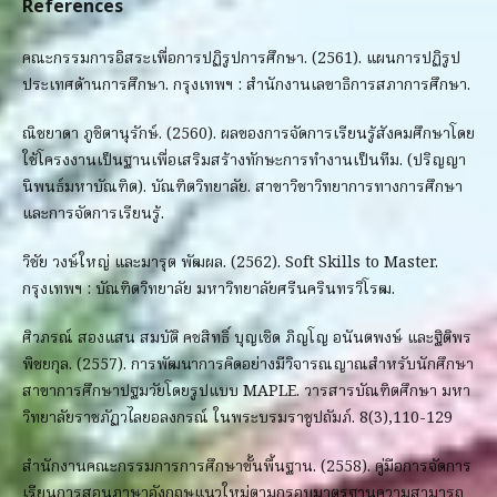
References
คณะกรรมการอิสระเพื่อการปฏิรูปการศึกษา. (2561). แผนการปฏิรูป
ประเทศด้านการศึกษา. กรุงเทพฯ : สำนักงานเลขาธิการสภาการศึกษา.
ณิชยาดา ภูชิตานุรักษ์. (2560). ผลของการจัดการเรียนรู้สังคมศึกษาโดย
ใช้โครงงานเป็นฐานเพื่อเสริมสร้างทักษะการทำงานเป็นทีม. (ปริญญา
นิพนธ์มหาบัณฑิต). บัณฑิตวิทยาลัย. สาขาวิชาวิทยาการทางการศึกษา
และการจัดการเรียนรู้.
วิชัย วงษ์ใหญ่ และมารุต พัฒผล. (2562). Soft Skills to Master.
กรุงเทพฯ : บัณฑิตวิทยาลัย มหาวิทยาลัยศรีนครินทรวิโรฒ.
ศิวภรณ์ สองแสน สมบัติ คชสิทธิ์ บุญเชิด ภิญโญ อนันตพงษ์ และฐิติพร
พิชยกุล. (2557). การพัฒนาการคิดอย่างมีวิจารณญาณสำหรับนักศึกษา
สาขาการศึกษาปฐมวัยโดยรูปแบบ MAPLE. วารสารบัณฑิตศึกษา มหา
วิทยาลัยราชภัฏวไลยอลงกรณ์ ในพระบรมราชูปถัมภ์. 8(3),110-129
สำนักงานคณะกรรมการการศึกษาขั้นพื้นฐาน. (2558). คู่มือการจัดการ
เรียนการสอนภาษาอังกฤษแนวใหม่ตามกรอบมาตรฐานความสามารถ