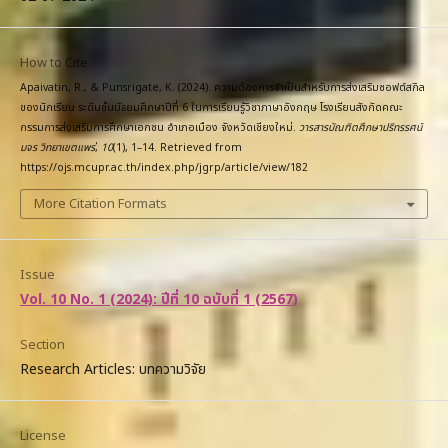
How to Cite
Apaivatin, R., & Punsrigate, K. (2024). ความต้องการจำเป็นสำหรับการส่งเสริมซอฟต์สกิล
ของนักเรียน ระดับชั้นมัธยมศึกษาปีที่ 6 ในการเรียนรู้วิชาภาษาอังกฤษ โรงเรียนสังกัดคณะ
กรรมการส่งเสริมการศึกษาเอกชน อำเภอเมือง จังหวัดเชียงใหม่.
วารสารบัณฑิตศึกษาปริทรรศน์
มจร วิทยาเขตแพร่
,
10
(1), 1–14. Retrieved from
https://ojs.mcupr.ac.th/index.php/jgrp/article/view/182
More Citation Formats
Issue
Vol. 10 No. 1 (2024): ปีที่ 10 ฉบับที่ 1 (2567)
Section
Research Articles: บทความวิจัย
License