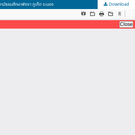
กษามัธยมศึกษาพังงา ภูเก็ต ระนอง
Download