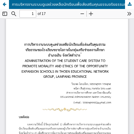
การบริหารงานระบบดูแลช่วยเหลือนักเรียนเพื่อส่งเสริมคุณธรรมจริยธรรมของโรงเรียนขยายโอกาสในกลุ่มเครือข่ายสถานศึกษาอำเภอเถิน จังหวัดลำปาง