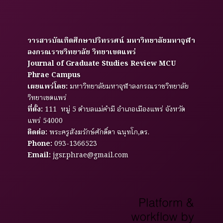
วารสารบัณฑิตศึกษาปริทรรศน์ มหาวิทยาลัยมหาจุฬา
ลงกรณราชวิทยาลัย วิทยาเขตแพร่
Journal of Graduate Studies Review MCU
Phrae Campus
เผยแพร่โดย:
มหาวิทยาลัยมหาจุฬาลงกรณราชวิทยาลัย
วิทยาเขตแพร่
ที่ตั้ง:
111 หมู่ 5 ตำบลแม่คำมี อำเภอเมืองแพร่ จังหวัด
แพร่ 54000
ติดต่อ:
พระครูสังฆรักษ์ศักดิ์ดา ฉนฺทโก,ดร.
Phone:
093-1366523
Email:
jgsr.phrae@gmail.com