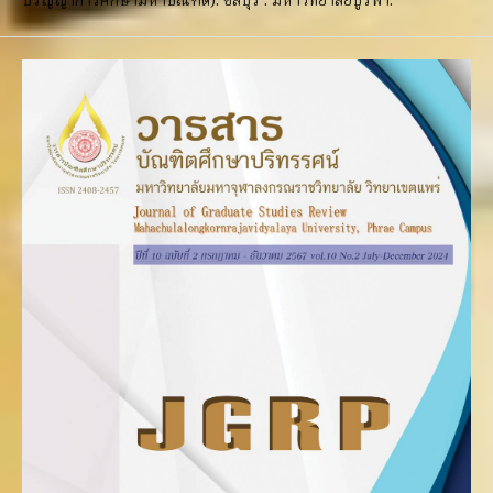
ปริญญาการศึกษามหาบัณฑิต). ชลบุรี : มหาวิทยาลัยบูรพา.