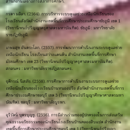
สำนักงานเลขาธิการสภาการศึกษา.
กรดา มลิลา. (2564). การบริหารระบบดูแลช่วยเหลือนักเรียนของ
โรงเรียนสังกัดสำนักงานเขตพื้นที่การศึกษาประถมศึกษาชัยภูมิ เขต 1
(วิทยานิพนธ์ปริญญาครุศาสตรมหาบัณฑิต). ชัยภูมิ : มหาวิทยาลัย
ราชภัฏชัยภูมิ.
เกษมสุข อันตระโลก. (2557). การพัฒนาการดำเนินงานระบบดูแลช่วย
เหลือนักเรียน โรงเรียนสว่างแดนดิน สำนักงานเขตพื้นที่การศึกษา
มัธยมศึกษา เขต 23 (วิทยานิพนธ์ปริญญาครุศาสตรมหาบัณฑิต).
สกลนคร : มหาวิทยาลัยราชภัฏสกลนคร.
จุติกรณ์ นิสสัย. (2558). การศึกษาการดำเนินงานระบบการดูแลช่วย
เหลือนักเรียนของโรงเรียนบ้านหนองปรือ สังกัดสำนักงานเขตพื้นที่การ
ศึกษาประถมศึกษาชลบุรี เขต 3 (วิทยานิพนธ์ปริญญาศึกษาศาสตรมหา
บัณฑิต). ชลบุรี : มหาวิทยาลัยบูรพา.
จุรีรัตน์ บุตรบุญชู. (2556). การมีส่วนร่วมของผู้ปกครองในการส่งเสริม
คุณธรรมจริยธรรมของนักเรียนโรงเรียนบ้านคลองสิบแปด สำนักงาน
เขตพื้นที่การศึกษาประถมศึกษาชลบุรี เขต 1 (วิทยานิพนธ์ปริญญา