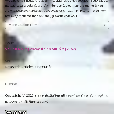
Yorapat, W., & Sinsuwan, P. (2025). การบริหารงานระบบดูแลช่วยเหลือนักเรียนเพื่อส่งเสริม
คุณธรรมจริยธรรมของโรงเรียนขยายโอกาสในกลุ่มเครือข่ายสถานศึกษาอำเภอเถิน จังหวัด
ลำปาง.
วารสารบัณฑิตศึกษาปริทรรศน์ มจร วิทยาเขตแพร่
,
10
(2), 144–160. Retrieved from
https://ojs.mcupr.ac.th/index.php/jgrp/article/view/240
More Citation Formats
Issue
Vol. 10 No. 2 (2024): ปีที่ 10 ฉบับที่ 2 (2567)
Section
Research Articles: บทความวิจัย
License
Copyright (c) 2025 วารสารบัณฑิตศึกษาปริทรรศน์ มหาวิทยาลัยมหาจุฬาลง
กรณราชวิทยาลัย วิทยาเขตแพร่