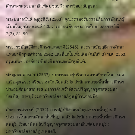
ศึกษาศาสตรมหาบัณฑิต). ชลบุรี : มหาวิทยาลัยบูรพา.
พระมหาอนันต์ องฺกุรสิริ. (2563). คุณธรรมจริยธรรมกับการพัฒนาผู้
เรียนในยุคไทยแลนด์ 4.0. วารสารนวัตกรรมการศึกษาและการวิจัย.
2(2), 81-90.
พระราชบัญญัติการศึกษาแห่งชาติ.(2545). พระราชบัญญัติการศึกษา
แห่งชาติ พุทธศักราช 2542 และที่แก้ไขเพิ่มเติม (ฉบับที่ 3) พ.ศ. 2553.
กรุงเทพฯ : องค์การรับส่งสินค้าและพัสดุภัณฑ์.
พัชญภณ สารสา. (2557). บทบาทของผู้บริหารสถานศึกษาในการส่ง
เสริมคุณธรรมจริยธรรมนักเรียนสังกัด สำนักงานเขตพื้นที่การศึกษา
ประถมศึกษาตาก เขต 2 (การค้นคว้าอิสระปริญญาครุศาสตรมหา
บัณฑิต). ราชบุรี : มหาวิทยาลัยราชภัฏหมู่บ้านจอมบึง.
ลัดดา ครสวรรค์. (2552). การปฏิบัติตามหลักคุณธรรมพื้นฐาน 8
ประการในสถานศึกษาขั้นพื้นฐาน สังกัดสำนักงานเขตพื้นที่การศึกษา
ลพบุรี. (วิทยานิพนธ์ปริญญาครุศาสตรมหาบัณฑิต). ลพบุรี :
มหาวิทยาลัยราชภัฎเทพสตรี.