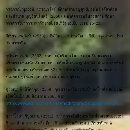
วราภรณ์ พุธวงษ์, วรรณารัตน์ อัศวเดชาชาญยุทธ์, อนันต์ เตียวต๋อย
และอำนวย บุญรัตนไมตรี. (2560). แนวคิดการบริหารสถานศึกษา.
วารสารวิชาการมหาวิทยาลัยอีสเทิร์นเอเชีย. 7(1), 16-23.
วิเชียร เกตุสิงห์. (2538). สถิติวิเคราะห์สำหรับการวิจัย. กรุงเทพฯ : ไทย
วัฒนาพานิช.
ยุพิน คะเนวัน. (2562). บทบาทผู้บริหารในการส่งเสริมคุณธรรม
จริยธรรมของนักเรียนตามความคิดเห็นของครู สังกัดสำนักงานเขตพื้นที่
การศึกษามัธยมศึกษา เขต 32 (วิทยานิพนธ์ปริญญาครุศาสตรมหา
บัณฑิต). บุรีรัมย์ : มหาวิทยาลัยราชภัฏบุรีรัมย์.
สุวัฒนา อิทธิวิศวกุล. (2558). คุณธรรมจริยธรรมนำเด็กไทยให้สมบูรณ์.
เรียกใช้เมื่อ 30 สิงหาคม 2565 จาก
http://www.acn.ac.th/articles/mod/forum/discuss.php?d=216
สุวาวิโรจน์ วิบูลย์สุข. (2551). สภาพการจัดสิ่งแวดล้อมโรงเรียนประถม
ศึกษา สำนักงานเขตพื้นที่การศึกษาสระแก้ว เขต 1 (วิทยานิพนธ์