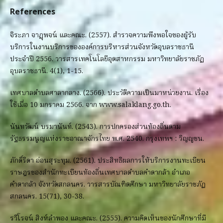
References
จิระภา จาฏุพจน์ และคณะ. (2557). สำรวจความพึงพอใจของผู้รับ
บริการในงานบริการขององค์การบริหารส่วนจังหวัดอุบลราชธานี
ประจำปี 2556. วารสารเทคโนโลยีอุตสาหกรรม มหาวิทยาลัยราชภัฏ
อุบลราชธานี. 4(1), 1-15.
เทศบาลตำบลศาลากลาง. (2566). ประวัติความเป็นมาหน่วยงาน. เรื่อง
ใช้เมื่อ 10 มกราคม 2566. จาก www.salaklang.go.th.
นันทวัฒน์ บรมานันท์. (2543). การปกครองส่วนท้องถิ่นตาม
รัฐธรรมนูญแห่งราชอาณาจักรไทย พ.ศ. 2540. กรุงเทพฯ : วิญญูชน.
ภักดิ์ริดา อ่อนสุระทุม. (2561). ประสิทธิผลการให้บริการงานทะเบียน
ราษฎรของสำนักทะเบียนท้องถิ่นเทศบาลตำบลคำตากล้า อำเภอ
คำตากล้า จังหวัดสกลนคร. วารสารบัณฑิตศึกษา มหาวิทยาลัยราชภัฏ
สกลนคร. 15(71), 30-38.
รวีโรจน์ สิงห์ลำพอง และคณะ. (2555). ความคิดเห็นของนักศึกษาที่มี