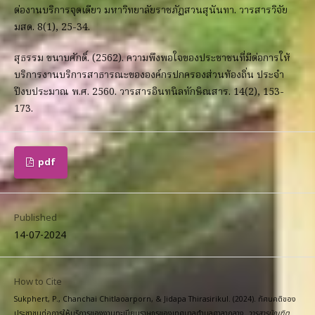
ต่องานบริการจุดเดียว มหาวิทยาลัยราชภัฏสวนสุนันทา. วารสารวิจัย
มสด. 8(1), 25-34.
สุธรรม ขนาบศักดิ์. (2562). ความพึงพอใจของประชาชนที่มีต่อการให้
บริการงานบริการสาธารณะขององค์กรปกครองส่วนท้องถิ่น ประจำ
ปีงบประมาณ พ.ศ. 2560. วารสารอินทนิลทักษิณสาร. 14(2), 153-
173.
pdf
Published
14-07-2024
How to Cite
Sukphert, P., Chanchai Chitlaoarporn, & Jidapa Thirasirikul. (2024). ทัศนคติของ
ประชาชนต่อการให้บริการของงานทะเบียนราษฎรของเทศบาลตำบลศาลากลาง.
วารสารบัณฑิต