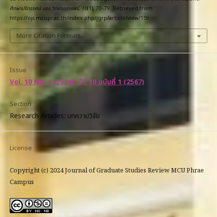
ศึกษาปริทรรศน์ มจร วิทยาเขตแพร่
,
10
(1), 70–79. Retrieved from
https://ojs.mcupr.ac.th/index.php/jgrp/article/view/159
More Citation Formats
Issue
Vol. 10 No. 1 (2024): ปีที่ 10 ฉบับที่ 1 (2567)
Section
Research Articles: บทความวิจัย
License
Copyright (c) 2024 Journal of Graduate Studies Review MCU Phrae
Campus