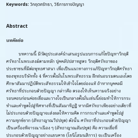
Keywords:
วิกฤตศรัทธา, วิธีการทางปัญญา
Abstract
บทคัดย่อ
บทความนี้ มีวัตถุประสงค์นำเสนอรูปแบบการแก้ไขปัญหาวิกฤติ
ศรัทธาในพระสงฆ์ตามหลัก ปุคคลัปปสาทสูตร วิกฤติศรัทธาของ
ประชาชนที่มีต่อพุทธศาสนา เพื่อเป็นแนวทางการแก้ปัญหาวิกฤติศรัทธา
ของพุทธบริษัททั้ง 4 ที่ควรตั้งมั่นในพระสัทธรรม ฝึกฝนอบรมตนเองโดย
ศึกษาสัมมาปฏิบัติพระสัทธรรมให้เข้าใจโดยถ่องแท้ ถ้าหากบุคคลมี
ศรัทธาที่ประกอบด้วยปัญญา กล่าวคือ ตรองให้เห็นความจริงอย่าง
รอบคอบก่อนค่อยเชื่อและวางใจเป็นกลางตั้งมั่นเช่นนี้ย่อมทำให้การกระ
ทำและคำพูดไปสู่ทิศทางที่เป็นสัมมาทิฏฐิ หากมีศรัทธาเพียงอย่างเดียวที่
ไม่ประกอบด้วยปัญญาจะส่งผลให้ความคิด การกระทำและคำพูดไปสู่
ความทุกข์ยาก (สัทธาญาณวิปปยุต) ดังนั้น ศรัทธาที่ประกอบด้วยปัญญา
เป็นเครื่องพิจารณาเนือง ๆ (สัทธาญาณสัมปยุต) คือ ความเชื่อที่
ประกอบด้วยปัญญาอย่างแยบคาย (โยนิโสมนสิการ) จะเป็นเครื่อง