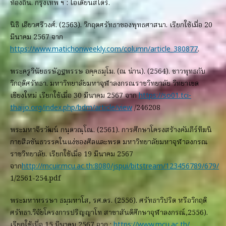
ท้องถิ่น. กรุงเทพ ฯ : โอเดียนสโตร์.
นิธิ เอียวศรีวงศ์. (2563). วิกฤตศรัทธาของพุทธศาสนา. เรียกใช้เมื่อ 20
มีนาคม 2567 จาก
https://www.matichonweekly.com/column/article_380877
.
พระครูวินัยธรษัฎฐพรรษ อคฺคธมฺโม. (ณ น่าน). (2564). ชาวพุทธกับ
วิกฤติศรัทธา. มหาวิทยาลัยมหาจุฬาลงกรณราชวิทยาลัย วิทยาเขต
เชียงใหม่ เรียกใช้เมื่อ 30 มีนาคม 2567 จาก
https://so01.tci-
thaijo.org/index.php/bdm/article/view
/246208
พระมหาจีรวัฒน์ กนฺตวณฺโณ. (2561). การศึกษาโครงสร้างคัมภีร์ทีฆนิ
กายสีลขันธวรรคในแง่ของศีลและพรต มหาวิทยาลัยมหาจุฬาลงกรณ
ราชวิทยาลัย. เรียกใช้เมื่อ 19 มีนาคม 2567
จาก
http://mcuir.mcu.ac.th:8080/jspui/bitstream/123456789/679/
1/2561-254.pdf
พระมหาหรรษา ธมฺมหาโส, รศ.ดร. (2556). ศรัทธาวิปริต หรือวิกฤติ
ศรัทธา.วิจัยโครงการปริญญาโท สาขาสันติศึกษาจุฬาลงกรณ์,2556).
เรียกใช้เมื่อ 15 มีนาคม 2567 จาก :
https://www.mcu.ac.th/