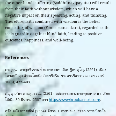
the other hand, suffering (Saddhñnavipayutta) will result
from their faith without wisdom, which will have a
negative impact on their speaking, acting, and thinking.
Therefore, faith combined with wisdom is the belief
consisting of wisdom (Yonisomanasikara), regarded as the
tools guarding against blind faith, leading to positive
outcomes, happiness, and well-being.
References
กาญจนา หาญศรีวรพงศ์ และพระมหามิตร ฐิตปญโญ. (2561). เมือง
ไทยจะวิกฤต ถ้าคนไทยมีศรัทธาวิปริต. วารสารวิชาการธรรมทรรศน์.
18(3), 473-483.
กัญญาภัทร สายสุวรรณ์. (2561). หลักธรรมทางพระพุทธศาสนา. เรียก
ใช้เมื่อ 30 มีนาคม 2567 จาก
https://www.kroobannok.com/
.
จรัส พยัคฆราชศักดิ์.(2534). อีสาน 1 ศาสนาและวรรณกรรมนิยมใน