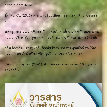
article/detail/460.
ฟื้น ดอกบัว. (2549). ศาสนาเปรียบเทียบ. กรุงเทพ ฯ : ศิลปาบรรณา
คาร.
มหาจุฬาลงกรณราชวิทยยาลัย (2539). พระไตรปิฎก ฉบับมหาจุฬาลง
กรณราชวิทยาลัย กรุงเทพ ฯ : โรงพิมพ์มหาจุฬาลงกรณราชวิทยาลัย.
วศิน อินทสระ. ชาวพุทธกับวิกฤติศรัทธา. วารสารพุทธมัคค์ ศูนย์วิจัย
ธรรมศึกษา สำนักเรียน วัดอาวุธวิกสิตาราม. 6(2). 60-65.
สุชีพ ปุญญานุภาพ. (2541). ประวัติศาสนา. พิมพ์ครั้งที่ 10. กรุงเทพ ฯ :
รวมสาส์น.