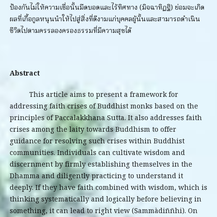
ป้องกันไม่ให้ความเชื่อนั้นมืดบอดและไร้ทิศทาง (มิจฉาทิฏฐิ) ย่อมจะเกิด
ผลที่เกื้อกูลหนุนนำให้ไปสู่สิ่งที่ดีงามแก่บุคคลผู้นั้นและสามารถดำเนิน
ชีวิตไปตามครรลองครองธรรมที่มีความสุขได้
Abstract
This article aims to present a framework for
addressing faith crises of Buddhist monks based on the
principles of Paccalakkhana Sutta. It also addresses faith
crises among the laity towards Buddhism to offer
guidance for resolving such crises within Buddhist
communities. Individuals can cultivate wisdom and
discernment by firmly establishing themselves in the
Dhamma and diligently practicing to understand it
deeply. If they have faith combined with wisdom, which is
thinking systematically and logically before believing in
something, it can lead to right view (Sammàdiññhi). On