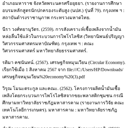
อำเภอมหาราช จังหวัดพระนครศรีอยุธยา. (รายงานการศึกษา
อบรมหลักสูตรนักปกครองระดับสูง (นปส.) รุ่นที่ 79). กรุงเทพ ฯ :
สถาบันดำรงราชานุภาพ กระทรวงมหาดไทย.
นีรา วงศ์ทยานุวัตร. (2559). การสังเคราะห์เชื้อเพลิงจากน้ำมัน
หล่อลื่นใช้แล้วในกระบวนการไพโรไลซิส (วิทยานิพนธ์ปริญญา
วิศวกรรมศาสตรมหาบัณฑิต). กรุงเทพ ฯ : คณะ
วิศวกรรมศาสตร์ มหาวิทยาลัยธรรมศาสตร์.
รติมา คชนันทน์. (2567). เศรษฐกิจหมุนเวียน (Circular Economy).
เรียกใช้เมื่อ 1 สิงหาคม 2567 จาก file:///C:/Users/HP/Downloads/
เศรษฐกิจหมุนเวียน%20economy%20(3).pdf
วิรุณ โมนะตระกูล และคณะ. (2562). โครงการผลิตน้ำมันเชื้อ
เพลิงโดยกระบวนการไพโรไลซิสจากขยะพลาสติกชุมชน กรณี
ศึกษามหาวิทยาลัยราชภัฎมหาสารคาม (รายงานการวิจัย คณะ
เทคโนโลยีการเกษตร). มหาสารคาม : มหาวิทยาลัยราชภัฎ
มหาสารคาม.