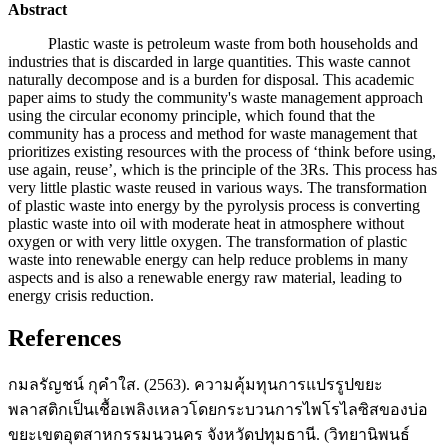
Abstract
Plastic waste is petroleum waste from both households and
industries that is discarded in large quantities. This waste cannot
naturally decompose and is a burden for disposal. This academic
paper aims to study the community's waste management approach
using the circular economy principle, which found that the
community has a process and method for waste management that
prioritizes existing resources with the process of ‘think before using,
use again, reuse’, which is the principle of the 3Rs. This process has
very little plastic waste reused in various ways. The transformation
of plastic waste into energy by the pyrolysis process is converting
plastic waste into oil with moderate heat in atmosphere without
oxygen or with very little oxygen. The transformation of plastic
waste into renewable energy can help reduce problems in many
aspects and is also a renewable energy raw material, leading to
energy crisis reduction.
References
กมลรัญชน์ กุคำใส. (2563). ความคุ้มทุนการแปรรูปขยะ
พลาสติกเป็นเชื้อเพลิงเหลวโดยกระบวนการไพโรไลซิสของบ่อ
ขยะเขตอุตสาหกรรมนวนคร จังหวัดปทุมธานี. (วิทยานิพนธ์