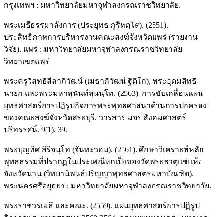
กรุงเทพฯ : มหาวิทยาลัยมหาจุฬาลงกรณราชวิทยาลัย.
พระเมธีธรรมาลังการ (ประยุทธ ภูริทตฺโต). (2551).
ประสิทธิภาพการบริหารงานคณะสงฆ์จังหวัดแพร่ (รายงาน
วิจัย). แพร่ : มหาวิทยาลัยมหาจุฬาลงกรณราชวิทยาลัย
วิทยาเขตแพร่
พระครูวิสุทธิสีลาภิวัฒน์ (เมธาภิวัฒน์ ฐิติโก), พระอุดมสิทธิ
นายก และพระมหาสุนันท์สุนนฺโท. (2563). การขับเคลื่อนแผน
ยุทธศาสตร์การปฏิรูปกิจการพระพุทธศาสนาด้านการปกครอง
ของคณะสงฆ์จังหวัดสระบุรี. วารสาร มจร สังคมศาสตร์
ปริทรรศน์. 9(1). 39.
พระบุญทิศ สิริจนฺโท (จันทะวอน). (2561). ศึกษาวิเคราะห์หลัก
พุทธธรรมที่ปรากฏในประเพณีหกเป็งของวัดพระธาตุแช่แห้ง
จังหวัดน่าน (วิทยานิพนธ์ปริญญาพุทธศาสตรมหาบัณฑิต).
พระนครศรีอยุธยา : มหาวิทยาลัยมหาจุฬาลงกรณราชวิทยาลัย.
พระราชวรเมธี และคณะ. (2559). แผนยุทธศาสตร์การปฏิรูป