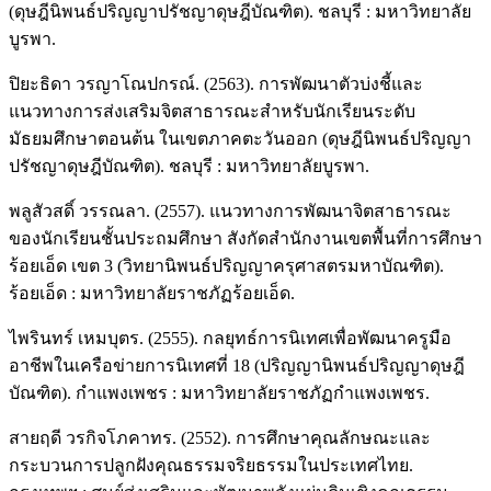
(ดุษฎีนิพนธ์ปริญญาปรัชญาดุษฎีบัณฑิต). ชลบุรี : มหาวิทยาลัย
บูรพา.
ปิยะธิดา วรญาโณปกรณ์. (2563). การพัฒนาตัวบ่งชี้และ
แนวทางการส่งเสริมจิตสาธารณะสำหรับนักเรียนระดับ
มัธยมศึกษาตอนต้น ในเขตภาคตะวันออก (ดุษฎีนิพนธ์ปริญญา
ปรัชญาดุษฎีบัณฑิต). ชลบุรี : มหาวิทยาลัยบูรพา.
พลูสัวสดิ์ วรรณลา. (2557). แนวทางการพัฒนาจิตสาธารณะ
ของนักเรียนชั้นประถมศึกษา สังกัดสำนักงานเขตพื้นที่การศึกษา
ร้อยเอ็ด เขต 3 (วิทยานิพนธ์ปริญญาครุศาสตรมหาบัณฑิต).
ร้อยเอ็ด : มหาวิทยาลัยราชภัฏร้อยเอ็ด.
ไพรินทร์ เหมบุตร. (2555). กลยุทธ์การนิเทศเพื่อพัฒนาครูมือ
อาชีพในเครือข่ายการนิเทศที่ 18 (ปริญญานิพนธ์ปริญญาดุษฎี
บัณฑิต). กำแพงเพชร : มหาวิทยาลัยราชภัฏกำแพงเพชร.
สายฤดี วรกิจโภคาทร. (2552). การศึกษาคุณลักษณะและ
กระบวนการปลูกฝังคุณธรรมจริยธรรมในประเทศไทย.