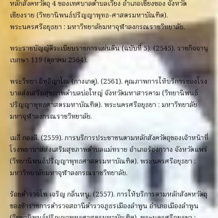
หลักสังคหวัตถุ 4 ของเทศบาลตำบลเวียง อำเภอเชียงของ จังหวัด
เชียงราย (วิทยานิพนธ์ปริญญาพุทธ-ศาสตรมหาบัณฑิต).
พระนครศรีอยุธยา : มหาวิทยาลัยมหาจุฬาลงกรณราชวิทยาลัย.
พระราชบัญญัติระเบียบราชการแผ่นดิน (ฉบับที่ 5). (2545). ราชกิจจานุ
เบกษา 119 (ตุลาคม 2564).
พระวิทยา อิทฺธิญาโณ (กางเกตุ). (2561). คุณภาพการให้บริการของโรง
บาลส่งเสริมสุขภาพตำบลบ่อใหญ่ จังหวัดมหาสารคาม (วิทยานิพนธ์
ปริญญาพุทธศาสตรมหาบัณฑิต). พระนครศรีอยุธยา : มหาวิทยาลัย
มหาจุฬาลงกรณราชวิทยาลัย.
เมธี กองลี. (2559). การบริการประชาชนตามหลักสังควัตถุของเจ้าหน้าที่
โรงพยาบาลส่งเสริมสุขภาพตำบลแม่ทราย อำเภอร้องกวาง จังหวัดแพร่
(วิทยานิพนธ์ปริญญาพุทธศาสตรมหาบัณฑิต). พระนครศรีอยุธยา :
มหาวิทยาลัยมหาจุฬาลงกรณราชวิทยาลัย.
ร้อยตำรวจโท เจริญ กลิ่นหนู. (2557). การให้บริการตามหลักสังคหวัตถุ
ของข้าราชการตำรวจสถานีตำรวจภูธรเมืองลำพูน อำเภอเมืองลำพูน