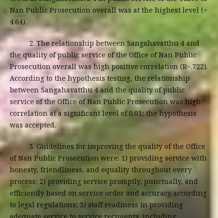
Nan Public Prosecution overall was at the highest level (=
4.64).
2. The relationship between Sangahavatthu 4 and
the quality of public service of the Office of Nan Public
Prosecution overall was high positive correlation (R=.722).
According to the hypothesis testing, the relationship
between Sangahavatthu 4 and the quality of public
service of the Office of Nan Public Prosecution was high
correlation at a significant level of 0.01; the hypothesis
was accepted.
3. Guidelines for improving the quality of the Office
of Nan Public Prosecution were: 1) providing service with
honesty, friendliness, and equality throughout every
process; 2) providing service promptly, punctually, and
efficiently based on service order and accuracy according
to legal regulations; 3) staff readiness in providing
adequate service to service recipients, including