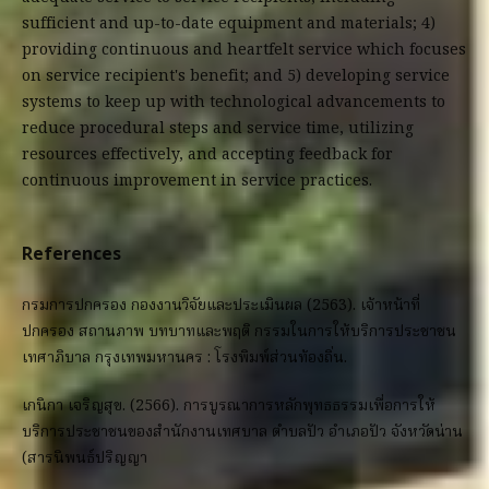
sufficient and up-to-date equipment and materials; 4)
providing continuous and heartfelt service which focuses
on service recipient's benefit; and 5) developing service
systems to keep up with technological advancements to
reduce procedural steps and service time, utilizing
resources effectively, and accepting feedback for
continuous improvement in service practices.
References
กรมการปกครอง กองงานวิจัยและประเมินผล (2563). เจ้าหน้าที่
ปกครอง สถานภาพ บทบาทและพฤติ กรรมในการให้บริการประชาชน
เทศาภิบาล กรุงเทพมหานคร : โรงพิมพ์ส่วนท้องถิ่น.
เกนิกา เจริญสุข. (2566). การบูรณาการหลักพุทธธรรมเพื่อการให้
บริการประชาชนของสำนักงานเทศบาล ตำบลปัว อำเภอปัว จังหวัดน่าน
(สารนิพนธ์ปริญญา