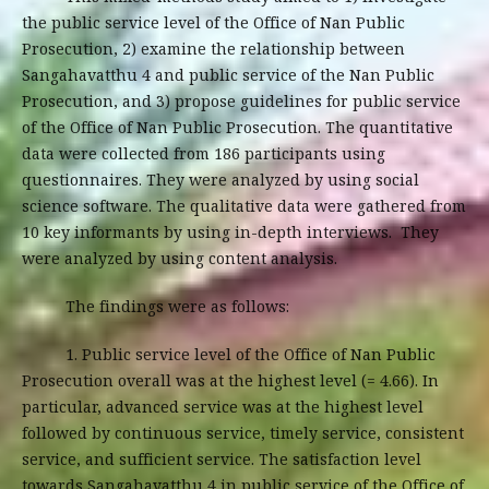
the public service level of the Office of Nan Public
Prosecution, 2) examine the relationship between
Sangahavatthu 4 and public service of the Nan Public
Prosecution, and 3) propose guidelines for public service
of the Office of Nan Public Prosecution. The quantitative
data were collected from 186 participants using
questionnaires. They were analyzed by using social
science software. The qualitative data were gathered from
10 key informants by using in-depth interviews. They
were analyzed by using content analysis.
The findings were as follows:
1. Public service level of the Office of Nan Public
Prosecution overall was at the highest level (= 4.66). In
particular, advanced service was at the highest level
followed by continuous service, timely service, consistent
service, and sufficient service. The satisfaction level
towards Sangahavatthu 4 in public service of the Office of