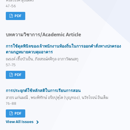
พรสวรรค์ สุขไมตรี
47-56
PDF
บทความวิชาการ/Academic Article
การใช้ดุลพินิจของเจ้าพนักงานท้องถิ่นในการออกคำสั่งทางปกครอง
ตามกฎหมายควบคุมอาคาร
ณรงค์ เชื้อบัวเย็น, ภัสสรณ์ศศิกุล อาภาวัฒนสกุ
57-75
PDF
การประยุกต์ใช้หลักสติในการเรียนการสอน
สาธร แก่นมณี , พระพิทักษ์ อริยปุตฺโต (บุญทอง), นวัชโรจน์ อินเต็ม
76-88
PDF
View All Issues